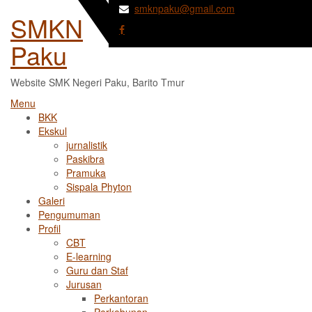
Skip
smknpaku@gmail.com
SMKN
to
content
Paku
Website SMK Negeri Paku, Barito Tmur
Menu
BKK
Ekskul
jurnalistik
Paskibra
Pramuka
Sispala Phyton
Galeri
Pengumuman
Profil
CBT
E-learning
Guru dan Staf
Jurusan
Perkantoran