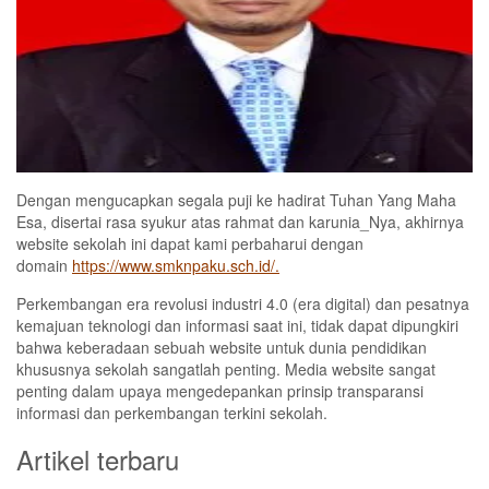
Dengan mengucapkan segala puji ke hadirat Tuhan Yang Maha
Esa, disertai rasa syukur atas rahmat dan karunia_Nya, akhirnya
website sekolah ini dapat kami perbaharui dengan
domain
https://www.smknpaku.sch.id/.
Perkembangan era revolusi industri 4.0 (era digital) dan pesatnya
kemajuan teknologi dan informasi saat ini, tidak dapat dipungkiri
bahwa keberadaan sebuah website untuk dunia pendidikan
khususnya sekolah sangatlah penting. Media website sangat
penting dalam upaya mengedepankan prinsip transparansi
informasi dan perkembangan terkini sekolah.
Artikel terbaru